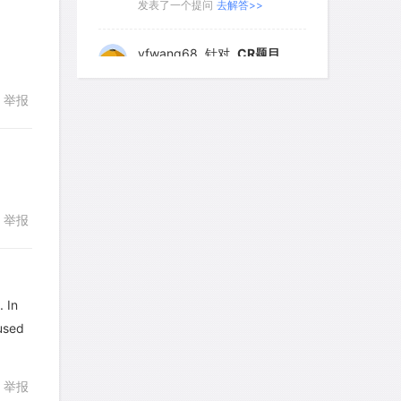
发表了一个提问
去解答>>
196
197
198
199
200
考gt
针对
CR题目
201
202
203
204
205
发表了一个提问
去解答>>
举报
206
207
208
209
210
想成功吗
针对
DS题目
211
212
213
214
215
发表了一个提问
去解答>>
216
217
218
219
220
皮
针对
DS题目
221
222
223
224
225
举报
回复
发表了一个提问
去解答>>
226
227
228
229
230
LotusShen
针对
CR题目
231
232
233
234
235
发表了一个提问
去解答>>
. In
236
237
238
239
240
 used
回复
a89352815521
针对
CR题目
241
242
243
244
245
发表了一个提问
去解答>>
举报
246
247
248
249
250