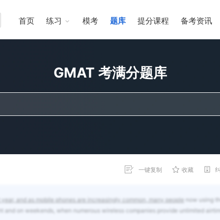
首页
练习
模考
题库
提分课程
备考资讯
GMAT 考满分题库
一键复制
收藏
st year, and as mobile phones are increasingly common, many people
now using th
ght and on weekends, when numerous wireless companies provide unlimited airti