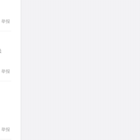
发表了一个提问
去解答>>
306
307
308
309
310
wyq517
针对
CR题目
311
312
313
314
315
举报
回复
发表了一个提问
去解答>>
316
317
318
319
320
cloud9zh
针对
CR题目
321
322
323
324
325
关
发表了一个提问
去解答>>
326
327
328
329
330
回复
詹一美老婆不认输
针对
RC题目
331
332
333
334
335
举报
发表了一个提问
去解答>>
336
LadyDiana
针对
PS题目
发表了一个提问
去解答>>
回复
faitlux
针对
CR题目
发表了一个提问
去解答>>
举报