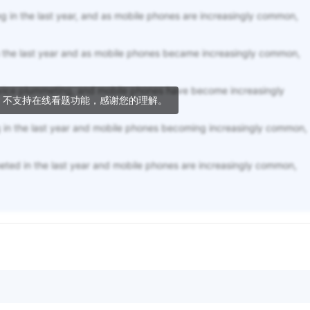
g in the last year, and as mobile phones are increasingly common,
in the last year and as mobile phones became increasingly common,
 service plummeting, and mobile phones have become increasingly
，不支持在线看题功能，感谢您的理解。
g in the last year and mobile phones becoming increasingly common,
meted in the last year and mobile phones are increasingly common,