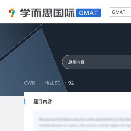
GMAT
GWD
-
语法SC
-
92
题目内容
Because of wireless service costs plummeting in the la
mobile phones to make calls across a wide region at ni