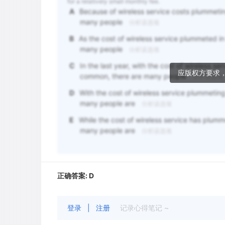
for a relatively small monthly fee.
A
Because of wireless service costs plummetin
many people
分析该选项
B
As the cost of wireless service plummeted 
many people
分析该选项
C
In the last year, with the cost of wireless
应版权方要求
common, there are many people
分析该选项
D
With the cost of wireless service plummetin
many people are
分析该选项
E
While the cost of wireless service has plum
many people are
分析该选项
正确答案:
D
登录
|
注册
记录心得笔记 ~