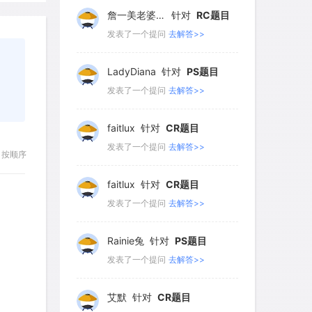
136
137
138
139
140
LadyDiana
针对
PS题目
141
142
143
144
145
发表了一个提问
去解答>>
146
147
148
149
150
faitlux
针对
CR题目
151
152
153
154
155
发表了一个提问
去解答>>
156
157
158
159
160
faitlux
针对
CR题目
161
162
163
164
165
发表了一个提问
去解答>>
按顺序
166
167
168
169
170
Rainie兔
针对
PS题目
171
172
173
174
175
发表了一个提问
去解答>>
176
177
178
179
180
艾默
针对
CR题目
181
182
183
184
185
发表了一个提问
去解答>>
186
187
188
189
190
yfwang68
针对
CR题目
191
192
193
194
195