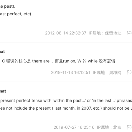
he past).
ast perfect, etc).
2012-08-14 22:32:37 IP属地：保留地址
at
调的核心是 there are ，而且run on, W 的 while 没有逻辑
2019-11-13 16:12:51 IP属地：局域网
取消
mat
t perfect tense with 'within the past...' or 'in the last...' phrases
se not include the present ( last month, in 2007, etc.) should not be
取消
2019-07-27 16:25:16 IP属地：北京