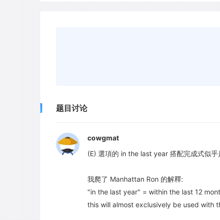
题目讨论
cowgmat
(E) 選項的 in the last year 搭配完成
我爬了 Manhattan Ron 的解釋:
"in the last year" = within the last 12 mon
this will almost exclusively be used with