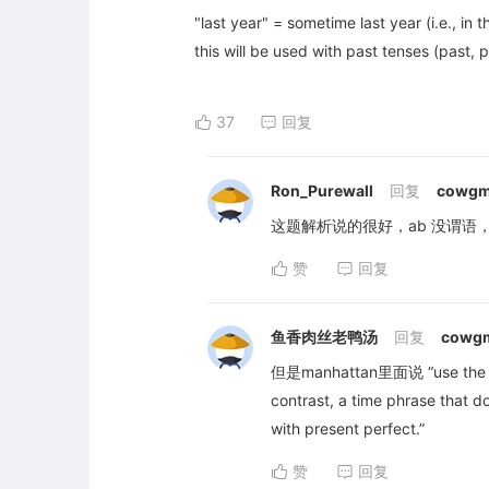
"last year" = sometime last year (i.e., in t
this will be used with past tenses (past, p
37
回复
Ron_Purewall
回复
cowgm
这题解析说的很好，ab 没谓语， C 强
赞
回复
鱼香肉丝老鸭汤
回复
cowg
但是manhattan里面说 “use the presen
contrast, a time phrase that do
with present perfect.”
赞
回复