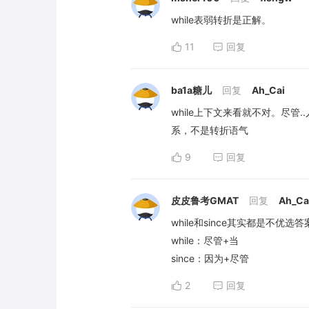
while表弱转折是正解。
11
回复
ba1a糖儿
回复
Ah_Cai
while上下文来看就不对。尽管
系，不是转折语气
9
回复
皮皮鲁考GMAT
回复
Ah_Ca
while和since其实都是不优
while：尽管+当
since：因为+尽管
2
回复