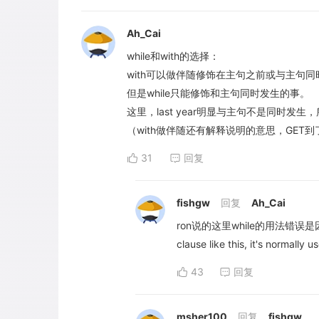
Ah_Cai
while和with的选择：
with可以做伴随修饰在主句之前或与主句
但是while只能修饰和主句同时发生的事。
这里，last year明显与主句不是同时发生，所
（with做伴随还有解释说明的意思，GET到
31
回复
fishgw
回复
Ah_Cai
ron说的这里while的用法错误是因为放
clause like this, it's normally 
43
回复
msher100
回复
fishgw