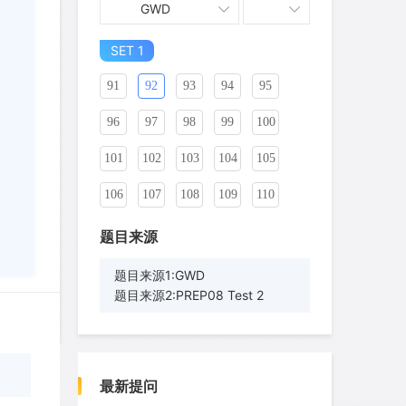
GWD
81
82
83
84
85
86
SET 1
87
88
89
90
91
92
93
94
95
96
97
98
99
100
101
102
103
104
105
106
107
108
109
110
wyq517
针对
CR题目
发表了一个提问
去解答>>
111
112
113
114
115
题目来源
116
117
118
119
120
题目来源1:GWD
cloud9zh
针对
CR题目
题目来源2:PREP08 Test 2
121
发表了一个提问
122
123
124
去解答>>
125
126
127
128
129
130
詹一美老婆不认输
针对
RC题目
131
132
133
134
135
发表了一个提问
去解答>>
最新提问