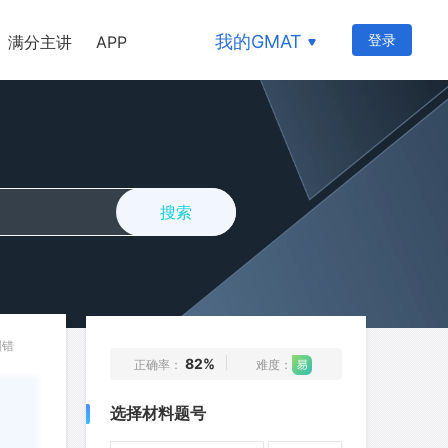
我的GMAT
登录
满分主讲
APP
搜索
纠错
82%
正确率：
难度：
选择材料题号