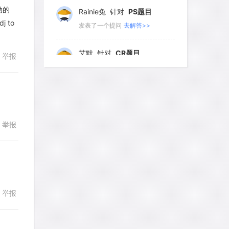
动的
Rainie兔
针对
PS题目
778
779
780
781
782
j to
发表了一个提问
去解答>>
783
784
785
786
787
艾默
针对
CR题目
举报
788
789
790
791
792
发表了一个提问
去解答>>
793
794
795
796
797
yfwang68
针对
CR题目
798
799
800
801
802
发表了一个提问
去解答>>
803
804
805
806
807
举报
回复
考gt
针对
CR题目
发表了一个提问
去解答>>
想成功吗
针对
DS题目
发表了一个提问
去解答>>
举报
回复
皮
针对
DS题目