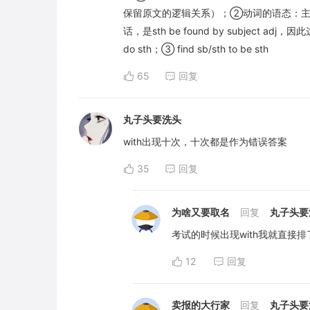
保留原文的逻辑关系）；②动词的语态：主动语态优
话，是sth be found by subject adj，
do sth；③ find sb/sth to be sth
65
回复
丸子头要洗头
with出现十次，十次都是作为错误答案
35
回复
为啥又要取名
回复
丸子头要
考试的时候出现with我就直接
12
回复
卖报的大行家
回复
丸子头要