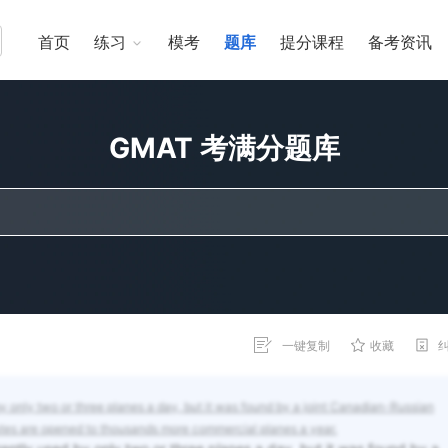
首页
练习
模考
题库
提分课程
备考资讯
GMAT 考满分题库
一键复制
收藏
 by only two or three planes a day, but it was found by a joint Canadian-Russian
routes are opened to thousands more commercial planes a year.