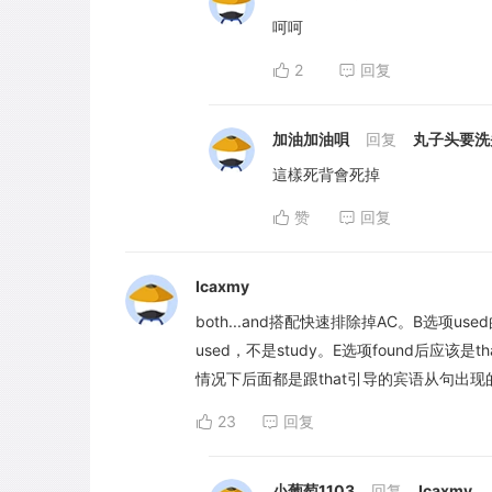
呵呵
2
回复
加油加油唄
回复
丸子头要洗
這樣死背會死掉
赞
回复
Icaxmy
both...and搭配快速排除掉AC。B选项used的逻辑主
used，不是study。E选项found后应该是
情况下后面都是跟that引导的宾语从句出现
23
回复
小葡萄1103
回复
Icaxmy