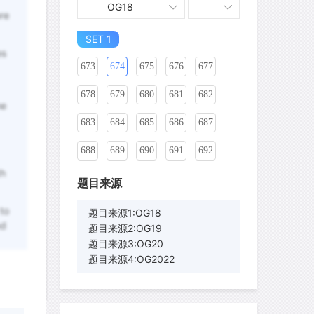
OG18
re
668
SET 1
669
670
671
672
es
673
674
675
676
677
678
679
680
681
682
he
683
684
685
686
687
688
689
690
691
692
th
693
694
695
696
697
题目来源
698
699
700
701
702
 to
题目来源1:OG18
nd
题目来源2:OG19
703
704
705
706
707
题目来源3:OG20
题目来源4:OG2022
708
709
710
711
712
713
714
715
716
717
wyq517
针对
CR题目