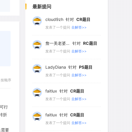
718
719
720
721
722
发表了一个提问
去解答>>
最新提问
723
724
725
726
727
cloud9zh
针对
CR题目
728
729
730
731
732
发表了一个提问
去解答>>
733
734
735
736
737
詹一美老婆不认输
针对
RC题目
738
739
740
741
742
发表了一个提问
去解答>>
743
744
745
746
747
LadyDiana
针对
PS题目
748
749
750
751
752
发表了一个提问
去解答>>
按顺序
753
754
755
756
757
faitlux
针对
CR题目
758
759
760
761
762
发表了一个提问
去解答>>
可行
763
764
765
766
767
转折
faitlux
针对
CR题目
768
769
770
771
772
发表了一个提问
去解答>>
是需要
773
774
775
776
777