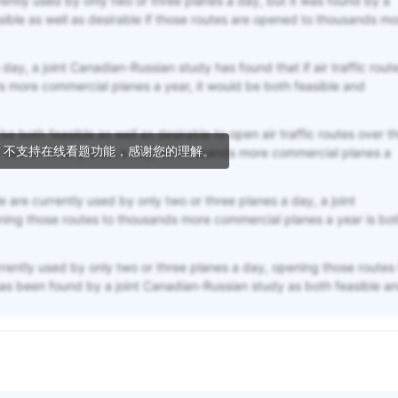
rrently used by only two or three planes a day, but it was found by a
sible as well as desirable if those routes are opened to thousands mo
day, a joint Canadian-Russian study has found that if air traffic rout
s more commercial planes a year, it would be both feasible and
be both feasible as well as desirable to open air traffic routes over t
，不支持在线看题功能，感谢您的理解。
y two or three planes a day, to thousands more commercial planes a
le are currently used by only two or three planes a day, a joint
ing those routes to thousands more commercial planes a year is bo
urrently used by only two or three planes a day, opening those routes
s been found by a joint Canadian-Russian study as both feasible a