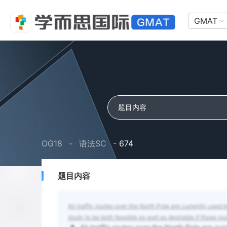
GMAT
OG18
-
语法SC
-
674
题目内容
Air traffic routes over the North Pole are currently used
study to be both feasible as well as desirable if those 