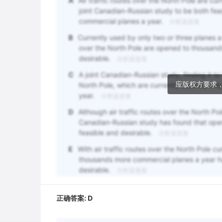
A
Air traffic routes over the North Pole are cu
joint Canadian-Russian study to be both fea
commercial planes a year.
分析该选项
B
Currently used by only two or three planes a 
over the North Pole are opened to thousand
desirable.
分析该选项
C
A joint Canadian-Russian study, finding it to 
应版权方要求
North Pole, which are currently used by onl
year.
分析该选项
D
Although air traffic routes over the North Po
Canadian-Russian study has found that open
feasible and desirable.
分析该选项
E
With air traffic routes over the North Pole c
thousands more commercial planes a year ha
desirable.
分析该选项
正确答案:
D