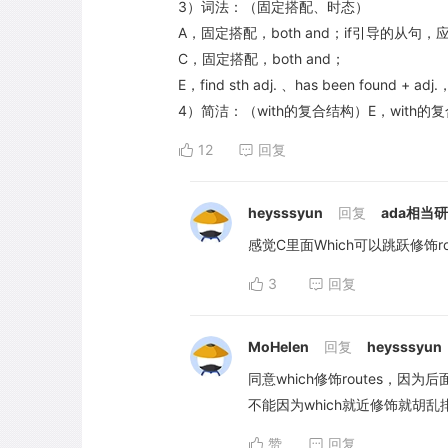
3）词法：（固定搭配、时态）
A，固定搭配，both and；if引导的从句，
C，固定搭配，both and；
E，find sth adj. 、has been found + 
4）简洁：（with的复合结构） E，with
12
回复
heysssyun
回复
ada相当
感觉C里面Which可以跳跃修饰rout
3
回复
MoHelen
回复
heysssyun
同意which修饰routes，因为后
不能因为which就近修饰就胡
赞
回复