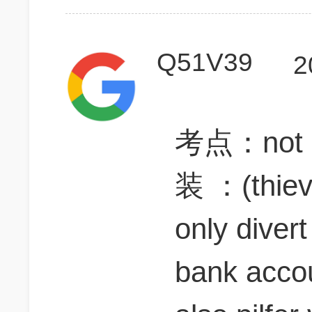
Q51V39
2
考点：not on
装 ：(thieve
only diver
bank accou