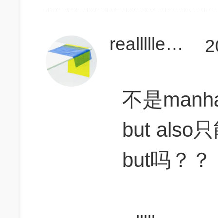
realllllechoes
2
不是manhat
but als
but吗？？