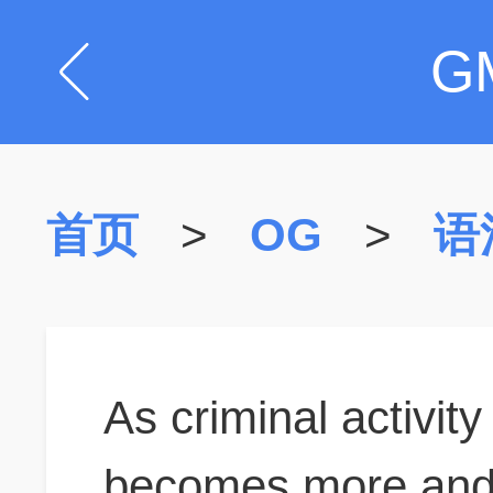
G
首页
>
OG
>
语
As criminal activity
becomes more and 