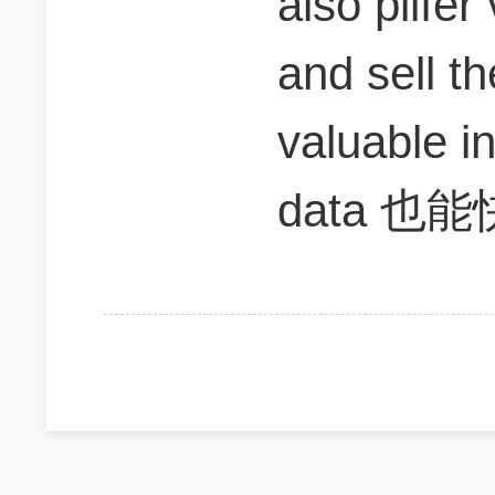
also pilfer
and sell 
valuable i
data 也