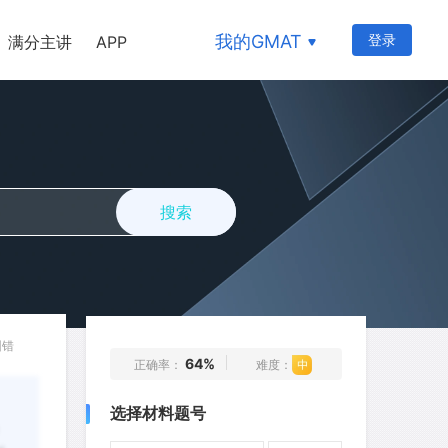
我的GMAT
登录
满分主讲
APP
搜索
纠错
64%
正确率：
难度：
选择材料题号