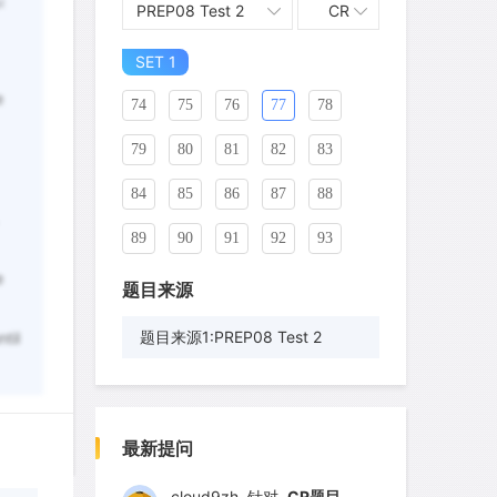
l
PREP08 Test 2
CR
69
SET 1
70
71
72
73
e
74
75
76
77
78
79
80
81
82
83
84
85
86
87
88
89
90
91
92
93
e
94
95
96
97
98
题目来源
99
100
101
102
103
题目来源1:PREP08 Test 2
til
104
105
106
107
108
wyq517
针对
CR题目
109
110
111
112
113
发表了一个提问
去解答>>
最新提问
114
115
116
117
118
cloud9zh
针对
CR题目