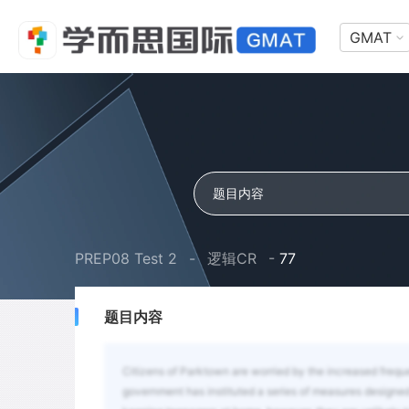
GMAT
PREP08 Test 2
-
逻辑CR
-
77
题目内容
Citizens of Parktown are worried by the increased freque
government has instituted a series of measures designed