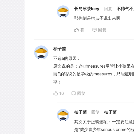
长岛冰茶Icey
回复
不帅气不
那你倒是把点子说出来啊
赞
回复
柚子菌
不选e的原因：
原文说的是：这些measures尽管让小孩呆在家
而E的话说的是学校的measures，只能证
率；
16
回复
柚子菌
回复
柚子菌
其次关于正确选项：一定要注意
是“减少青少年serious cr