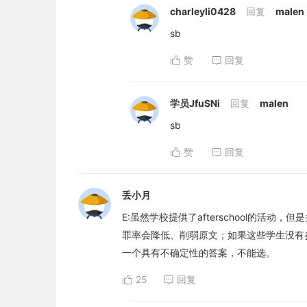
charleyli0428
回复
malen
sb
赞
回复
学员JfuSNi
回复
malen
sb
赞
回复
丢小月
E:虽然学校提供了afterschool的
罪率会降低、削弱原文；如果这些学生没有参
一个具有不确定性的答案，不能选。
25
回复