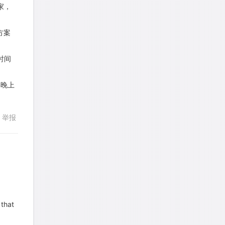
回复
家，
考gt
针对
CR题目
发表了一个提问
去解答>>
方案
想成功吗
针对
DS题目
时间
发表了一个提问
去解答>>
年晚上
皮
针对
DS题目
发表了一个提问
去解答>>
举报
LotusShen
针对
CR题目
发表了一个提问
去解答>>
a89352815521
针对
CR题目
回复
发表了一个提问
去解答>>
 that
sybil上700
针对
RC题目