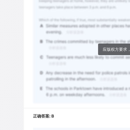
keeping teenagers at home, however, they are unlikely t
teenagers take place between 3 p.m. and 6 p.m.
Which of the following, if true, most substantially weak
A
Similar measures adopted in other places hav
evening.
分析该选项
B
The crimes committed by teenagers in the af
分析该选项
应版权方要求
C
Teenagers are much less likely to commit s
分析该选项
D
Any decrease in the need for police patrols 
patrolling in the afternoon.
分析该选项
E
The schools in Parktown have introduced a nu
6 p.m. on weekday afternoons.
分析该选项
正确答案:
B