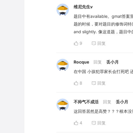
维尼先生v
题目中有available。gma
题的时候，要对题目的修饰词特别敏
and slightly. 像这道题，题目中
9
回复
Rocque
回复
丢小月
在中国 小孩犯罪家长会打死吧 还谈什
8
回复
不帅气不成活
回复
丢小月
这回答居然是高赞？？？根本没
4
回复