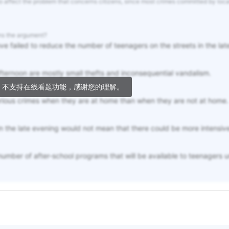
o affect the problem that concerns citizens, since most crimes committed by loca
ens the argument?
e failed to reduce the number of teenagers on the streets in the lat
ternoon are mostly small thefts and inconsequential vandalism.
，不支持在线看题功能，感谢您的理解。
erious crimes when they are at home than when they are not at home.
in the late evening would not mean that there could be more intensiv
mber of after-school programs that will be available to teenagers un