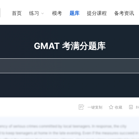
首页
练习
模考
题库
提分课程
备考资讯
GMAT 考满分题库
一键复制
收藏
ncy of serious crimes committed by local teenagers. In response, the city
 to keep teenagers at home in the late evening. Even if the measures succeed in