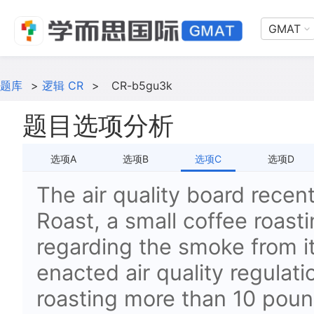
GMAT
题库
>
逻辑 CR
>
CR-b5gu3k
题目选项分析
选项A
选项B
选项C
选项D
The air quality board recen
Roast, a small coffee roasti
regarding the smoke from it
enacted air quality regulat
roasting more than 10 poun