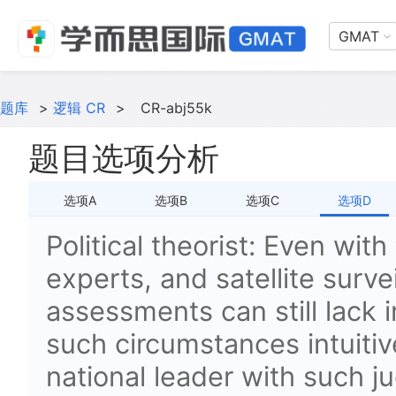
GMAT
题库
>
逻辑 CR
>
CR-abj55k
题目选项分析
选项A
选项B
选项C
选项D
Political theorist: Even with
experts, and satellite survei
assessments can still lack 
such circumstances intuitive
national leader with such