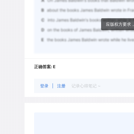
A
On James Baldwin's books that Baldwin wrote
B
about the books James Baldwin wrote in Fr
C
into James Baldwin's books written while in
应版权方要求
D
on the books of James Baldwin, written whil
E
the books James Baldwin wrote while he liv
正确答案:
E
登录
|
注册
记录心得笔记 ~