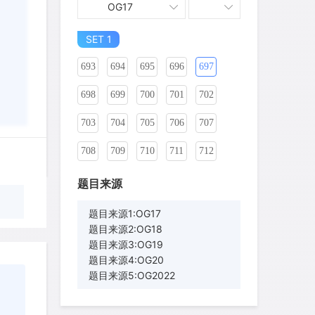
OG17
683
684
685
686
687
688
SET 1
689
690
691
692
693
694
695
696
697
698
699
700
701
702
703
704
705
706
707
708
709
710
711
712
713
714
715
716
717
题目来源
718
719
720
721
722
题目来源1:OG17
题目来源2:OG18
723
724
725
726
727
题目来源3:OG19
题目来源4:OG20
728
729
730
731
732
题目来源5:OG2022
733
734
735
736
737