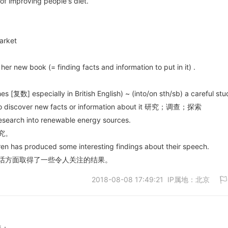
of improving people's diet.
arket
er new book (= finding facts and information to put in it) .
复数] especially in British English) ~ (into/on sth/sb) a careful stu
er to discover new facts or information about it 研究；调查；探索
research into renewable energy sources.
究。
ren has produced some interesting findings about their speech.
话方面取得了一些令人关注的结果。
2018-08-08 17:49:21 IP属地：北京
凑：