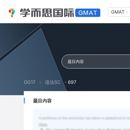
GMAT
OG17
-
语法SC
-
697
题目内容
A professor at the university has taken a sabbatical to 
there
.