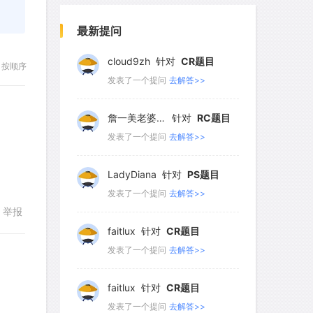
wyq517
针对
CR题目
738
739
740
741
742
发表了一个提问
去解答>>
最新提问
743
744
745
746
747
748
cloud9zh
749
750
针对
751
CR题目
752
按顺序
发表了一个提问
去解答>>
753
754
755
756
757
758
759
760
761
762
詹一美老婆不认输
针对
RC题目
发表了一个提问
去解答>>
763
764
765
766
767
768
769
770
771
772
LadyDiana
针对
PS题目
发表了一个提问
去解答>>
773
774
775
776
777
举报
778
779
780
781
782
faitlux
针对
CR题目
发表了一个提问
去解答>>
783
784
785
786
787
788
789
790
791
792
faitlux
针对
CR题目
回复
发表了一个提问
去解答>>
793
794
795
796
797