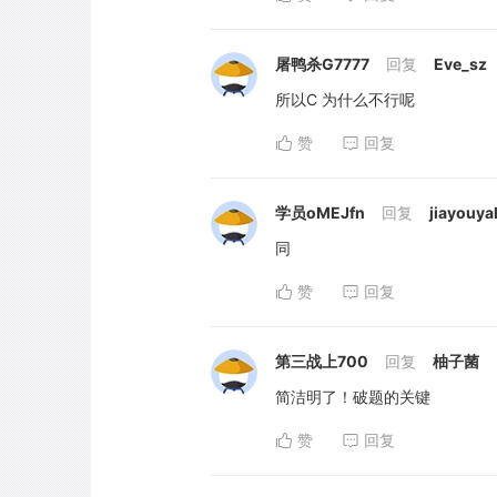
屠鸭杀G7777
回复
Eve_sz
所以C 为什么不行呢
赞
回复
学员oMEJfn
回复
jiayouyal
同
赞
回复
第三战上700
回复
柚子菌
简洁明了！破题的关键
赞
回复