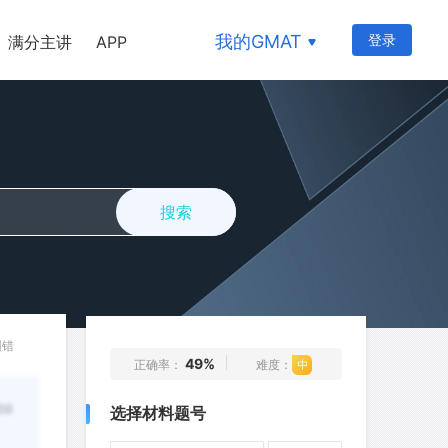
我的GMAT
登录
满分主讲
APP
搜索
668
669
670
671
672
纠错
49%
正确率：
难度：
673
674
675
676
677
ing
选择材料题号
678
679
680
681
682