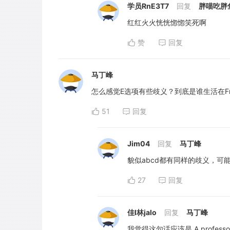
学员RnE3T7
回复
胖喵吃胖
红红火火恍恍惚惚笑死啊
赞
回复
马丁峰
怎么感觉E选项有些歧义？到底是谁生活在Franc
51
回复
Jim04
回复
马丁峰
貌似abcd都有同样的歧义，可
27
回复
佳l林jalo
回复
马丁峰
我觉得这句话应该是 A professor at th