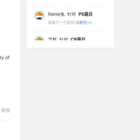
798
799
800
801
802
Rainie兔
针对
PS题目
发表了一个提问
去解答>>
803
804
805
806
807
艾默
针对
CR题目
发表了一个提问
去解答>>
dy of
yfwang68
针对
CR题目
发表了一个提问
去解答>>
考gt
针对
CR题目
发表了一个提问
去解答>>
举报
想成功吗
针对
DS题目
发表了一个提问
去解答>>