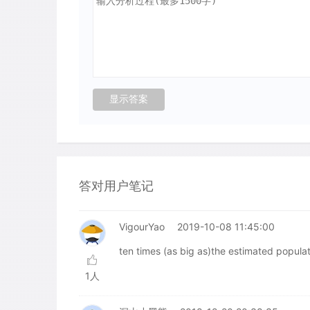
答对用户笔记
VigourYao
2019-10-08 11:45:00
ten times (as big as)the estimated popula
1人