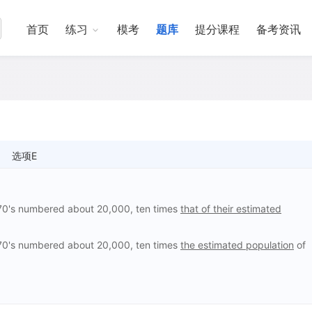
首页
练习
模考
题库
提分课程
备考资讯
选项E
1970's numbered about 20,000, ten times
that of their estimated
1970's numbered about 20,000, ten times
the estimated population
of