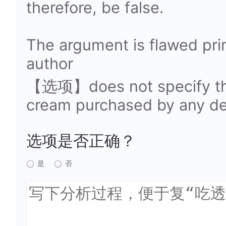
therefore, be false.
The argument is flawed pri
author
【选项】does not specify the
cream purchased by any d
选项是否正确？
是
否