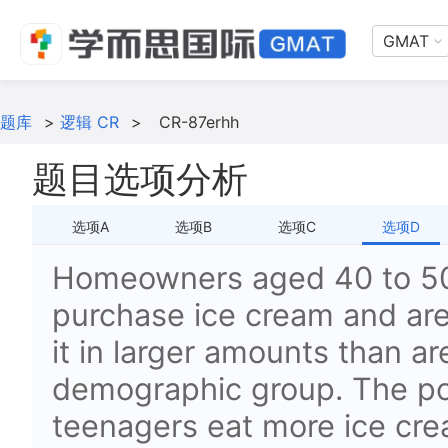
GMAT
题库
>
逻辑 CR
>
CR-87erhh
题目选项分析
选项A
选项B
选项C
选项D
Homeowners aged 40 to 50 
purchase ice cream and are
it in larger amounts than a
demographic group. The pop
teenagers eat more ice cre