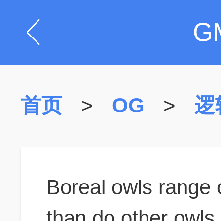
G
首页
>
OG
>
逻
Boreal owls range 
than do other owls o