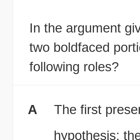
In the argument gi
two
boldfaced
porti
following roles?
A
The first prese
hypothesis; th