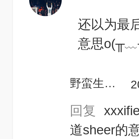
还以为最
意思o(╥﹏
野蛮生长111
2
回复
xxxif
道sheer