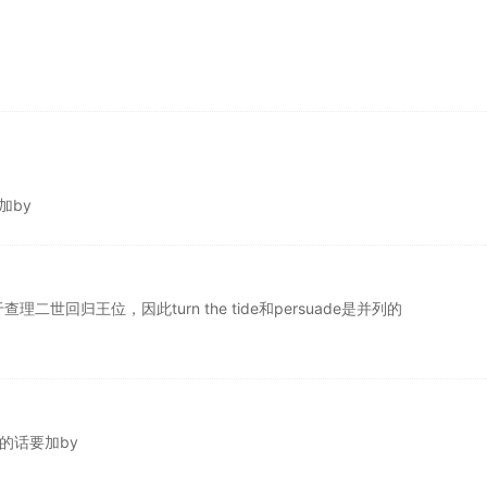
加by
回归王位，因此turn the tide和persuade是并列的
平行的话要加by