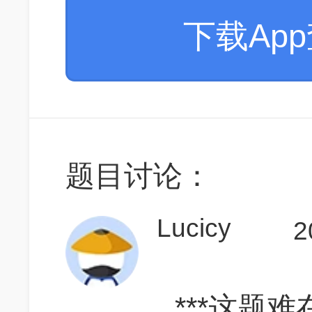
下载Ap
Weight-for-height 
The graph shows th
题目讨论：
distribution of weig
heights from 80 cm
Lucicy
2
ages 2 through 5,
***这题
model. In a model p