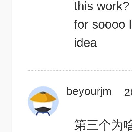
this work? 
for soooo 
idea
beyourjm
2
第三个为啥