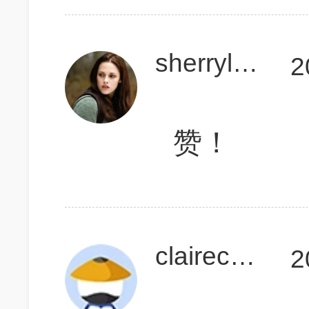
sherryleev
2
赞！
clairecaicai
2