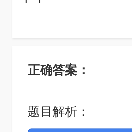
conforms to the 
for n = 3,15,50,85,
percentile in height
unique height amon
正确答案：
is greater than or 
less than or equal 
题目解析：
heights of boys of 