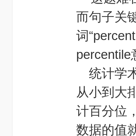
而句子关
3,15,50,85, and 97,
词“percen
weight for a giver 
percent
weight among boys o
统计学术
greater than or equ
从小到大
less than or equal 
计百分位
weights of boys of 
数据的值