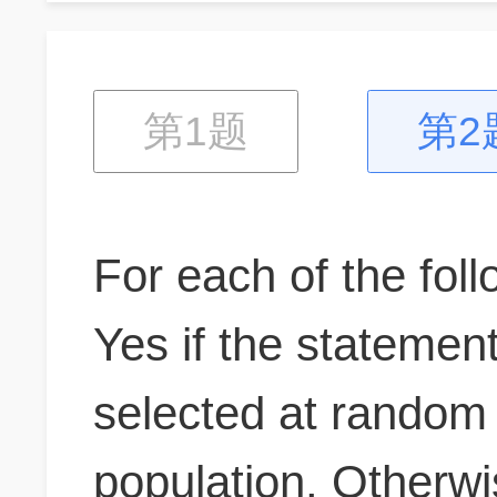
optimal conditions 
and nutrition. The 
第1题
第2
percentile distributi
centimeters, at 3-m
For each of the fol
ages 2 through 5 
Yes if the statemen
model In a model p
selected at random
population of boys 
population. Otherwi