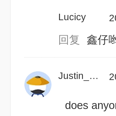
Lucicy
2
回复
鑫仔
Justin_Chou
2
does anyo