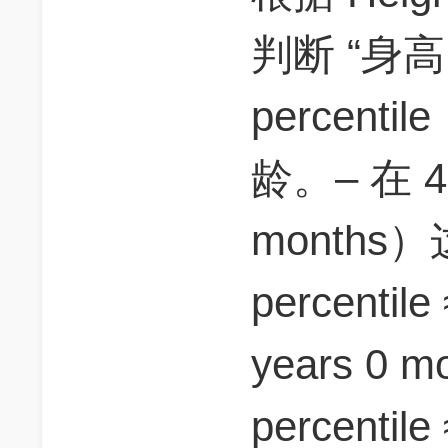
判断 “身高 
percen
龄。– 在 4:
months
percentil
years 0
percenti