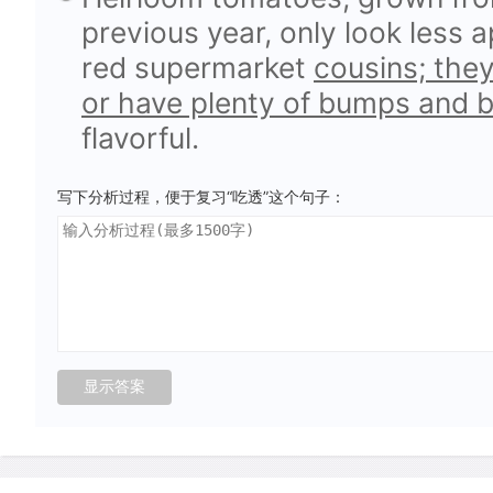
previous year, only look less 
red supermarket
cousins; they
or have plenty of bumps and b
flavorful.
写下分析过程，便于复习“吃透”这个句子：