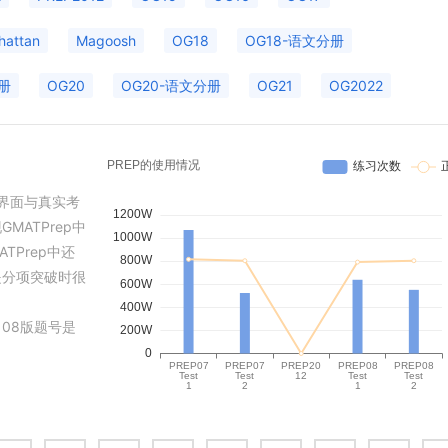
hattan
Magoosh
OG18
OG18-语文分册
册
OG20
OG20-语文分册
OG21
OG2022
其界面与真实考
ATPrep中
TPrep中还
是分项突破时很
，08版题号是