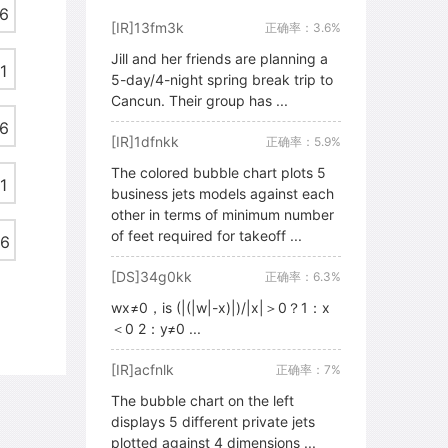
6
[IR]13fm3k
正确率：3.6%
Jill and her friends are planning a
1
5-day/4-night spring break trip to
Cancun. Their group has ...
6
[IR]1dfnkk
正确率：5.9%
The colored bubble chart plots 5
1
business jets models against each
other in terms of minimum number
of feet required for takeoff ...
6
[DS]34g0kk
正确率：6.3%
wx≠0，is (|(|w|-x)|)/|x|＞0？1：x
＜0 2：y≠0 ...
[IR]acfnlk
正确率：7%
The bubble chart on the left
displays 5 different private jets
plotted against 4 dimensions ...