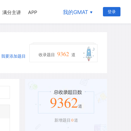
我的GMAT
登录
满分主讲
APP
9362
收录题目
道
我要添加题目
9362
道
0
新增题目
道