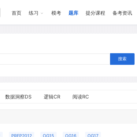
首页
练习
模考
题库
提分课程
备考资讯
搜索
数据洞察DS
逻辑CR
阅读RC
2
PREP2012
OG15
OG16
OG17